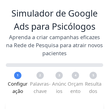
Simulador de Google
Ads para Psicólogos
Aprenda a criar campanhas eficazes
na Rede de Pesquisa para atrair novos
pacientes
1
2
3
4
5
Configur
Palavras-
Anúnc
Orçam
Resulta
ação
chave
ios
ento
dos