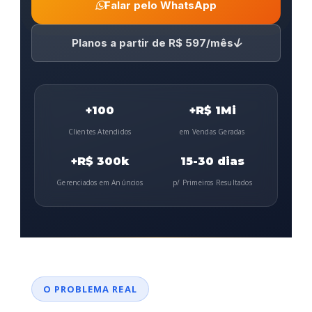
Falar pelo WhatsApp
Planos a partir de R$ 597/mês
+100
+R$ 1Mi
Clientes Atendidos
em Vendas Geradas
+R$ 300k
15-30 dias
Gerenciados em Anúncios
p/ Primeiros Resultados
O PROBLEMA REAL