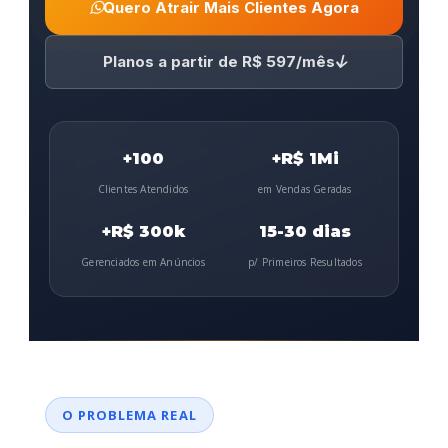
Quero Atrair Mais Clientes Agora
Planos a partir de R$ 597/mês
+100
+R$ 1Mi
Clientes Atendidos
em Vendas Geradas
+R$ 300k
15-30 dias
Gerenciados em Anúncios
p/ Primeiros Resultados
O PROBLEMA REAL